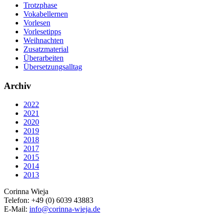
Trotzphase
Vokabellernen
Vorlesen
Vorlesetipps
Weihnachten
Zusatzmaterial
Überarbeiten
Übersetzungsalltag
Archiv
2022
2021
2020
2019
2018
2017
2015
2014
2013
Corinna
Wieja
Telefon:
+49 (0) 6039 43883
E-Mail:
info@corinna-wieja.de