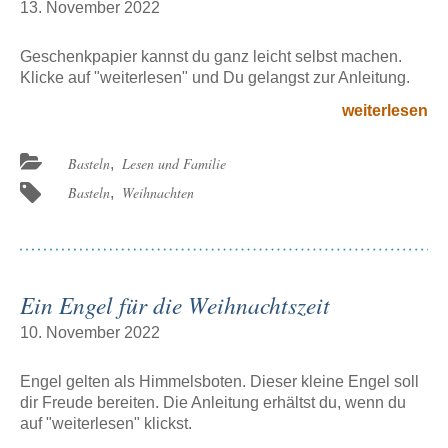
13. November 2022
Geschenkpapier kannst du ganz leicht selbst machen.
Klicke auf "weiterlesen" und Du gelangst zur Anleitung.
den
weiterlesen
Beitrag
„Geschenkpap
Beitragskategorien:
Basteln
Lesen und Familie
,
ganz
Beitragsschlagwörter:
Basteln
Weihnachten
,
leicht
selbst
gemacht“
Ein Engel für die Weihnachtszeit
10. November 2022
Engel gelten als Himmelsboten. Dieser kleine Engel soll
dir Freude bereiten. Die Anleitung erhältst du, wenn du
auf "weiterlesen" klickst.