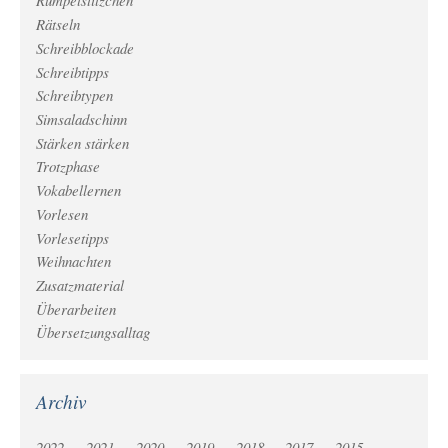
Rumpelstilzchen
Rätseln
Schreibblockade
Schreibtipps
Schreibtypen
Simsaladschinn
Stärken stärken
Trotzphase
Vokabellernen
Vorlesen
Vorlesetipps
Weihnachten
Zusatzmaterial
Überarbeiten
Übersetzungsalltag
Archiv
2022
2021
2020
2019
2018
2017
2015