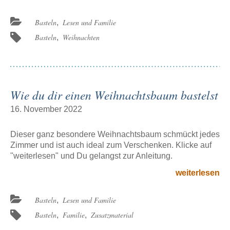
Beitrag
„Sternenkette
Beitragskategorien:
Basteln
Lesen und Familie
,
Beitragsschlagwörter:
Basteln
Weihnachten
,
Wie du dir einen Weihnachtsbaum bastelst
16. November 2022
Dieser ganz besondere Weihnachtsbaum schmückt jedes
Zimmer und ist auch ideal zum Verschenken. Klicke auf
"weiterlesen" und Du gelangst zur Anleitung.
den
weiterlesen
Beitrag
„Wie
Beitragskategorien:
Basteln
Lesen und Familie
,
du
Beitragsschlagwörter:
Basteln
Familie
Zusatzmaterial
,
,
dir
einen