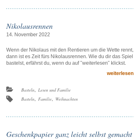
Weihnachtsb
bastelst“
Nikolausrennen
14. November 2022
Wenn der Nikolaus mit den Rentieren um die Wette rennt,
dann ist es Zeit fürs Nikolausrennen. Wie du dir das Spiel
bastelst, erfährst du, wenn du auf "weiterlesen" klickst.
den
weiterlesen
Beitrag
„Nikolausren
Beitragskategorien:
Basteln
Lesen und Familie
,
Beitragsschlagwörter:
Basteln
Familie
Weihnachten
,
,
Geschenkpapier ganz leicht selbst gemacht