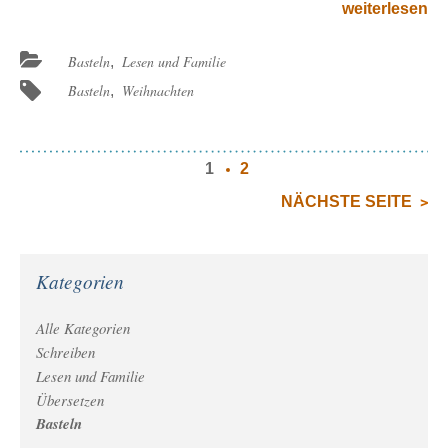
den
weiterlesen
Beitrag
„Ein
Beitragskategorien:
Basteln
Lesen und Familie
,
Engel
Beitragsschlagwörter:
Basteln
Weihnachten
,
für
die
Weihnachtsze
Seite
Seite
Seite
1
2
1
NÄCHSTE SEITE
von
2
Kategorien
Alle Kategorien
Schreiben
Lesen und Familie
Übersetzen
Basteln